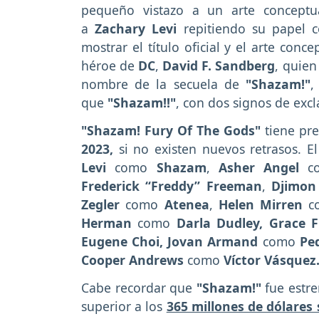
pequeño vistazo a un arte conceptu
a
Zachary Levi
repitiendo su papel 
mostrar el título oficial y el arte conc
héroe de
DC
,
David F. Sandberg
, quie
nombre de la secuela de
"Shazam!"
,
que
"Shazam!!"
, con dos signos de excl
"Shazam! Fury Of The Gods"
tiene pre
2023,
si no existen nuevos retrasos. E
Levi
como
Shazam
,
Asher Angel
c
Frederick “Freddy” Freeman
,
Djimon
Zegler
como
Atenea
,
Helen Mirren
c
Herman
como
Darla Dudley, Grace F
Eugene Choi,
Jovan Armand
como
Pe
Cooper Andrews
como
Víctor Vásquez
Cabe recordar que
"Shazam!"
fue estr
superior a los
365 millones de dólares 