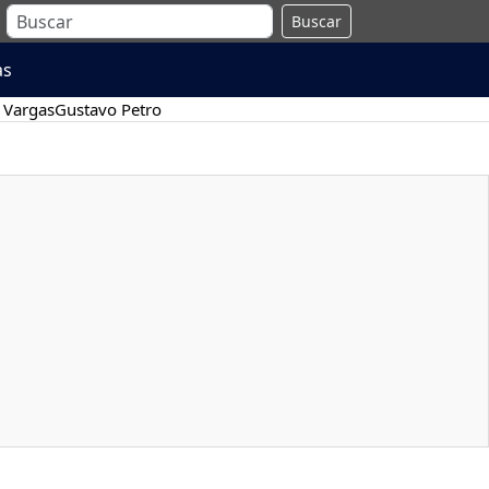
Buscar
as
 Vargas
Gustavo Petro