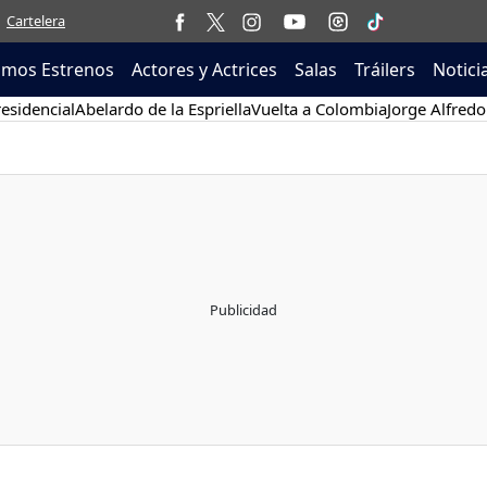
Cartelera
imos Estrenos
Actores y Actrices
Salas
Tráilers
Notici
esidencial
Abelardo de la Espriella
Vuelta a Colombia
Jorge Alfredo