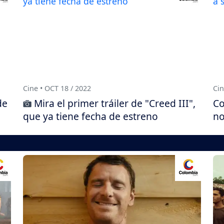
Cine • OCT 18 / 2022
Cin
de
Mira el primer tráiler de "Creed III",
Co
que ya tiene fecha de estreno
no