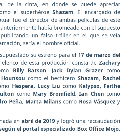
al de la cinta, en donde se puede apreciar
como el superhéroe
Shazam
. El encargado de
eptual fue el director de ambas películas de este
n anteriormente había bromeado con el supuesto
 publicando un falso tráiler en el que se veía
amación, sería el nombre oficial.
supuestado su estreno para el
17 de marzo del
l elenco de esta producción consta de
Zachary
omo
Billy Batson
,
Jack Dylan Grazer
como
 Hounsou
como el hechicero
Shazam, Rachel
omo
Hespera, Lucy Liu
como
Kalypso, Faithe
ulton
como
Mary Bromfield
,
Ian Chen
como
dro Peña, Marta Milans
como
Rosa Vásquez
y
.
enada en
abril de 2019
y logró una reccaudación
según el portal especializado Box Office Mojo
.