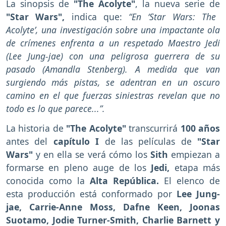
La sinopsis de
"The Acolyte"
, la nueva serie de
"Star Wars",
indica que:
“En ‘Star Wars: The
Acolyte’, una investigación sobre una impactante ola
de crímenes enfrenta a un respetado Maestro Jedi
(Lee Jung-jae) con una peligrosa guerrera de su
pasado (Amandla Stenberg). A medida que van
surgiendo más pistas, se adentran en un oscuro
camino en el que fuerzas siniestras revelan que no
todo es lo que parece...”.
La historia de
"The Acolyte"
transcurrirá
100 años
antes del
capítulo I
de las películas de
"Star
Wars"
y en ella se verá cómo los
Sith
empiezan a
formarse en pleno auge de los
Jedi,
etapa más
conocida como la
Alta República.
El elenco de
esta producción está conformado por
Lee Jung-
jae, Carrie-Anne Moss, Dafne Keen, Joonas
Suotamo, Jodie Turner-Smith, Charlie Barnett y