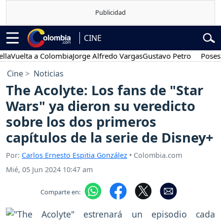
CINE
lta a Colombia
Jorge Alfredo Vargas
Gustavo Petro
Posesión pre
Cine
Noticias
The Acolyte: Los fans de "Star
Wars" ya dieron su veredicto
sobre los dos primeros
capítulos de la serie de Disney+
Por:
Carlos Ernesto Espitia González
• Colombia.com
Mié, 05 Jun 2024 10:47 am
Comparte en: