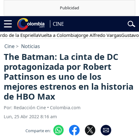
CINE
 la Espriella
Vuelta a Colombia
Jorge Alfredo Vargas
Gustavo Petr
Cine
Noticias
The Batman: La cinta de DC
protagonizada por Robert
Pattinson es uno de los
mejores estrenos en la historia
de HBO Max
Por: Redacción Cine • Colombia.com
Lun, 25 Abr 2022 8:16 am
Comparte en: