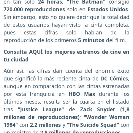
en tan solo
24 horas
,
"The Batman"
consigió
720.000 reproducciones
solo en
Estados Unidos
.
Sin embargo, esto no quiere decir que la totalidad
de estos usuarios hayan visto la cinta completa,
pues estas cifras solo hablan de la
reproducción de los primeros
5 minutos
del film.
Consulta AQUÍ los mejores estrenos de cine en
tu ciudad
Aún así, las cifras dan cuenta del enorme éxito
que significó la más reciente cinta de
DC Cómics
,
aunque en comparación con las cintas estrenadas
por esta franquicia en
HBO Max
durante los
últimos meses, resulta ser la cuarta en el listado
tras
"Justice League"
de
Zack Snyder (1,8
millones de reproducciones)
;
"Wonder Woman
1984"
con
2,2 millones
y
"The Suicide Squad"
con
un registro de
2,8 millones de reproducciones.