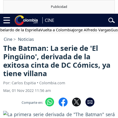
CINE
do de la Espriella
Vuelta a Colombia
Jorge Alfredo Vargas
Gustavo
Cine
Noticias
The Batman: La serie de 'El
Pingüino', derivada de la
exitosa cinta de DC Cómics, ya
tiene villana
Por: Carlos Espitia • Colombia.com
Mar, 01 Nov 2022 11:56 am
Comparte en: