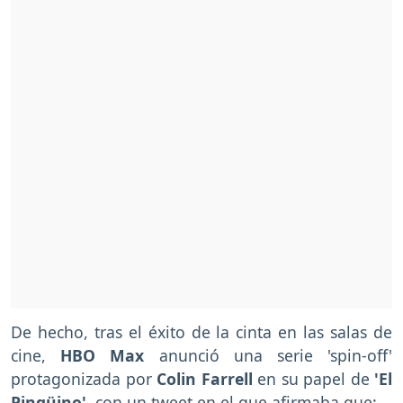
De hecho, tras el éxito de la cinta en las salas de
cine,
HBO Max
anunció una serie 'spin-off'
protagonizada por
Colin Farrell
en su papel de
'El
Pingüino',
con un tweet en el que afirmaba que: