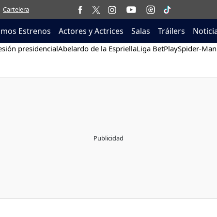
Cartelera
imos Estrenos
Actores y Actrices
Salas
Tráilers
Notici
sión presidencial
Abelardo de la Espriella
Liga BetPlay
Spider-Man