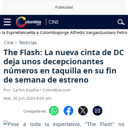
CINE
riella
Vuelta a Colombia
Jorge Alfredo Vargas
Gustavo Petro
Pos
Cine
Noticias
The Flash: La nueva cinta de DC
deja unos decepcionantes
números en taquilla en su fin
de semana de estreno
Por: Carlos Espitia • Colombia.com
Mar, 20 Jun 2023 8:09 am
Comparte en: