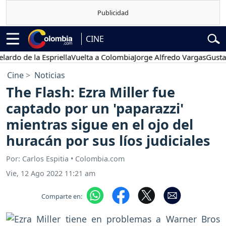
CINE
de la Espriella
Vuelta a Colombia
Jorge Alfredo Vargas
Gustavo Pe
Cine
Noticias
The Flash: Ezra Miller fue
captado por un 'paparazzi'
mientras sigue en el ojo del
huracán por sus líos judiciales
Por: Carlos Espitia • Colombia.com
Vie, 12 Ago 2022 11:21 am
Comparte en: