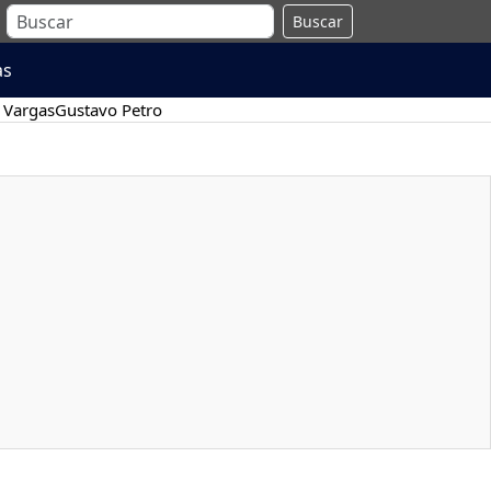
Buscar
as
 Vargas
Gustavo Petro