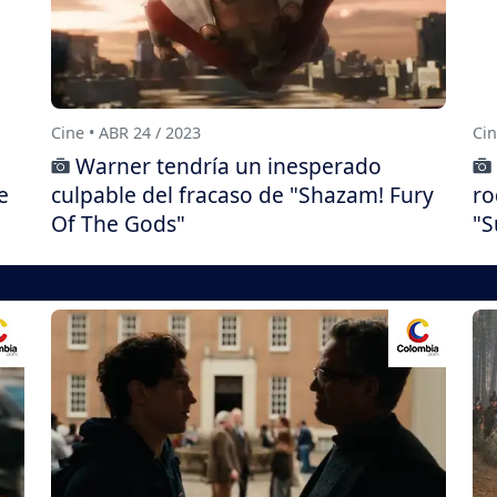
Cine • ABR 24 / 2023
Cin
Warner tendría un inesperado
e
culpable del fracaso de "Shazam! Fury
ro
Of The Gods"
"