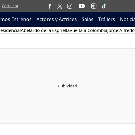
Cartelera
imos Estrenos
Actores y Actrices
Salas
Tráilers
Notici
esidencial
Abelardo de la Espriella
Vuelta a Colombia
Jorge Alfredo