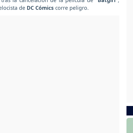
 tras la cancelación de la película de
"Batgirl"
,
elocista de
DC Cómics
corre peligro.