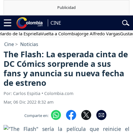
CINE
e la Espriella
Vuelta a Colombia
Jorge Alfredo Vargas
Gustavo Pet
Cine
Noticias
The Flash: La esperada cinta de
DC Cómics sorprende a sus
fans y anuncia su nueva fecha
de estreno
Por: Carlos Espitia • Colombia.com
Mar, 06 Dic 2022 8:32 am
Comparte en: