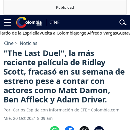
CINE
e la Espriella
Vuelta a Colombia
Jorge Alfredo Vargas
Gustavo Pet
Cine
Noticias
"The Last Duel", la más
reciente película de Ridley
Scott, fracasó en su semana de
estreno pese a contar con
actores como Matt Damon,
Ben Affleck y Adam Driver.
Por: Carlos Espitia con información de EFE • Colombia.com
Mié, 20 Oct 2021 8:09 am