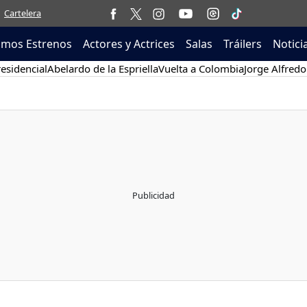
Cartelera
imos Estrenos
Actores y Actrices
Salas
Tráilers
Notici
esidencial
Abelardo de la Espriella
Vuelta a Colombia
Jorge Alfredo