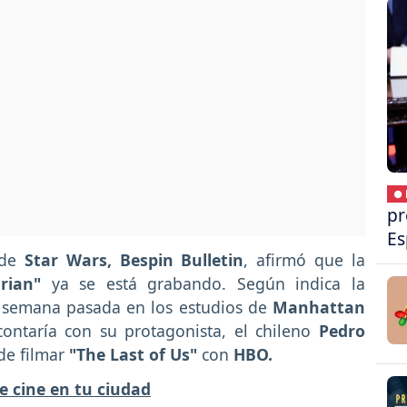
● 
pr
Es
 de
Star Wars, Bespin Bulletin
, afirmó que la
orian"
ya se está grabando. Según indica la
a semana pasada en los estudios de
Manhattan
contaría con su protagonista, el chileno
Pedro
de filmar
"The Last of Us"
con
HBO.
e cine en tu ciudad