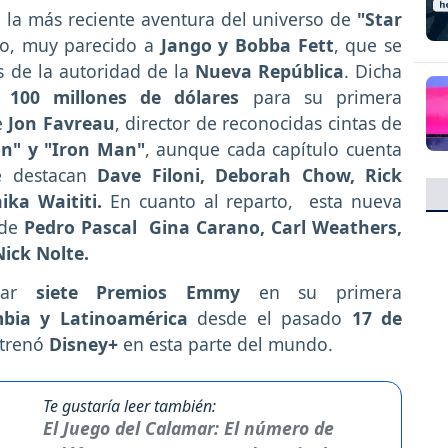
, la más reciente aventura del universo de
"Star
ero, muy parecido a
Jango y Bobba Fett
, que se
os de la autoridad de la
Nueva República
. Dicha
100 millones de dólares
para su primera
e
Jon Favreau
, director de reconocidas cintas de
ón" y "Iron Man"
, aunque cada capítulo cuenta
e destacan
Dave Filoni, Deborah Chow, Rick
ka Waititi.
En cuanto al reparto, esta nueva
 de
Pedro Pascal
Gina Carano, Carl Weathers,
ick Nolte.
ar
siete Premios Emmy
en su primera
bia y Latinoamérica
desde el pasado
17 de
strenó
Disney+
en esta parte del mundo.
Te gustaría leer también:
El Juego del Calamar: El número de