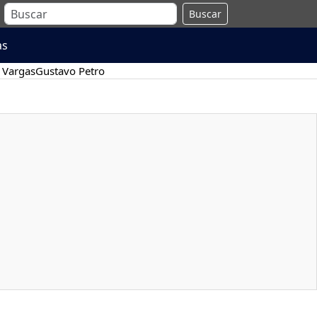
Buscar
as
 Vargas
Gustavo Petro