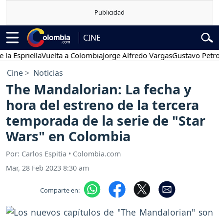
CINE
priella
Vuelta a Colombia
Jorge Alfredo Vargas
Gustavo Petro
Po
Cine
Noticias
The Mandalorian: La fecha y
hora del estreno de la tercera
temporada de la serie de "Star
Wars" en Colombia
Por: Carlos Espitia • Colombia.com
Mar, 28 Feb 2023 8:30 am
Comparte en: