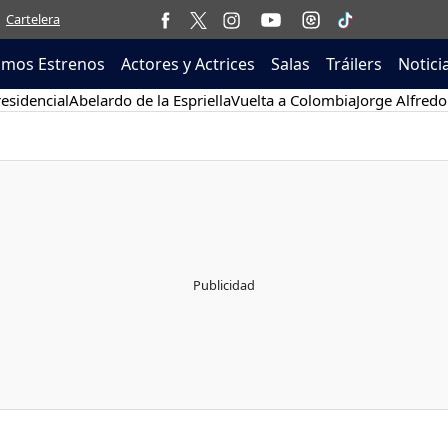
Cartelera
imos Estrenos
Actores y Actrices
Salas
Tráilers
Notici
esidencial
Abelardo de la Espriella
Vuelta a Colombia
Jorge Alfredo