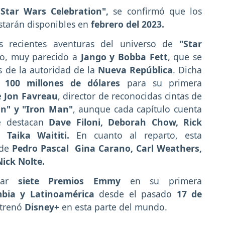
"Star Wars Celebration",
se confirmó que los
starán disponibles en
febrero del 2023.
 recientes aventuras del universo de
"Star
ero, muy parecido a
Jango y Bobba Fett
, que se
os de la autoridad de la
Nueva República
. Dicha
100 millones de dólares
para su primera
e
Jon Favreau
, director de reconocidas cintas de
ón" y "Iron Man"
, aunque cada capítulo cuenta
e destacan
Dave Filoni, Deborah Chow, Rick
Taika Waititi.
En cuanto al reparto, esta
 de
Pedro Pascal
Gina Carano, Carl Weathers,
ick Nolte.
ar
siete Premios Emmy
en su primera
bia y Latinoamérica
desde el pasado
17 de
strenó
Disney+
en esta parte del mundo.