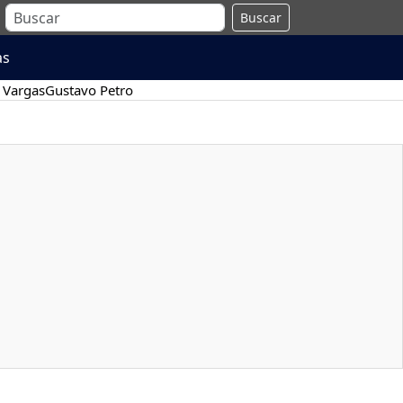
Buscar
as
 Vargas
Gustavo Petro