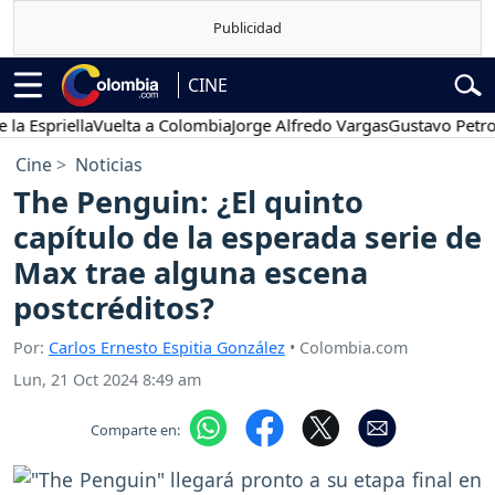
CINE
priella
Vuelta a Colombia
Jorge Alfredo Vargas
Gustavo Petro
Po
Cine
Noticias
The Penguin: ¿El quinto
capítulo de la esperada serie de
Max trae alguna escena
postcréditos?
Por:
Carlos Ernesto Espitia González
• Colombia.com
Lun, 21 Oct 2024 8:49 am
Comparte en: