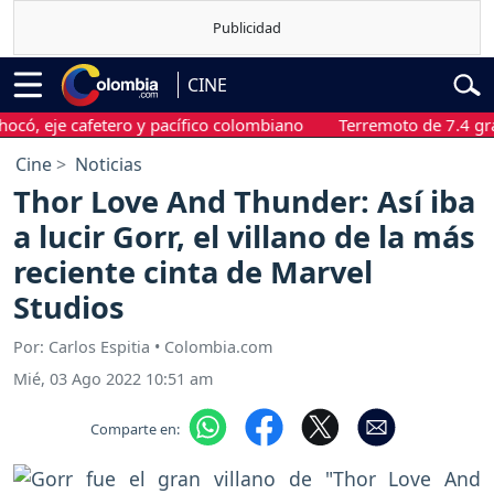
CINE
eje cafetero y pacífico colombiano
Terremoto de 7.4 grados 
Cine
Noticias
Thor Love And Thunder: Así iba
a lucir Gorr, el villano de la más
reciente cinta de Marvel
Studios
Por: Carlos Espitia • Colombia.com
Mié, 03 Ago 2022 10:51 am
Comparte en: