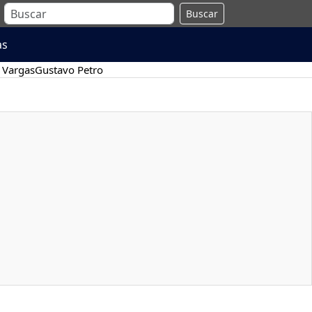
Buscar
as
 Vargas
Gustavo Petro