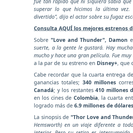
fue tan rápido que ni siquiera sabía qu
superar lo que hicimos la última vez
divertido”, dijo el actor sobre su fugaz e
Consulta AQUÍ los mejores estrenos d
Sobre
"Love and Thunder",
Damon
e
suerte, a la gente le gustará. Hay mucha
mucho y hace una gran película. Fue muy d
a la par de su estreno en
Disney+
, que
Cabe recordar que la cuarta entrega d
ganancias totales;
340 millones
corre
Canadá
; y los restantes
410 millones 
en los cines de
Colombia
, la cuarta en
logrado más de
6.9 millones de dólares
La sinopsis de
"Thor Love and Thunde
Hemsworth) en un viaje diferente a tod
interior. Pero su retiro es interrumpid