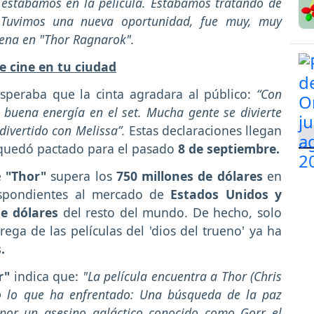
e estábamos en la película. Estábamos tratando de
. Tuvimos una nueva oportunidad, fue muy, muy
scena en "Thor Ragnarok".
e cine en tu ciudad
speraba que la cinta agradara al público:
“Con
 buena energía en el set. Mucha gente se divierte
ivertido con Melissa”.
Estas declaraciones llegan
 quedó pactado para el pasado
8 de septiembre.
e
"Thor"
supera los
750 millones de dólares
en
spondientes al mercado de
Estados Unidos y
de dólares
del resto del mundo. De hecho, solo
trega de las películas del 'dios del trueno' ya ha
.
r"
indica que:
"La película encuentra a Thor (Chris
o lo que ha enfrentado: Una búsqueda de la paz
o por un asesino galáctico conocido como Gorr el