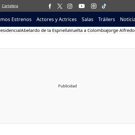
Cartelera
imos Estrenos
Actores y Actrices
Salas
Tráilers
Notici
esidencial
Abelardo de la Espriella
Vuelta a Colombia
Jorge Alfredo