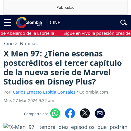
CINE
elardo de la Espriella
Sigue en vivo la posesión presidencial 
Cine
Noticias
X Men 97: ¿Tiene escenas
postcréditos el tercer capítulo
de la nueva serie de Marvel
Studios en Disney Plus?
Por:
Carlos Ernesto Espitia González
• Colombia.com
Mié, 27 Mar 2024 9:32 am
Comparte en: