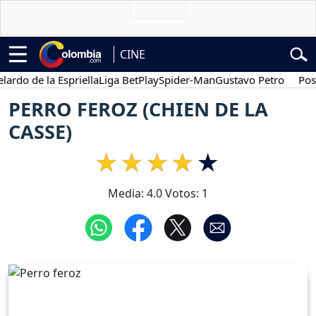
CINE
o de la Espriella
Liga BetPlay
Spider-Man
Gustavo Petro
Posesió
PERRO FEROZ (CHIEN DE LA
CASSE)
Media:
4.0
Votos:
1