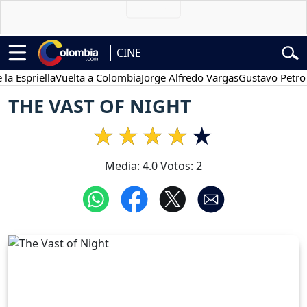
CINE
priella
Vuelta a Colombia
Jorge Alfredo Vargas
Gustavo Petro
Po
THE VAST OF NIGHT
Media:
4.0
Votos:
2