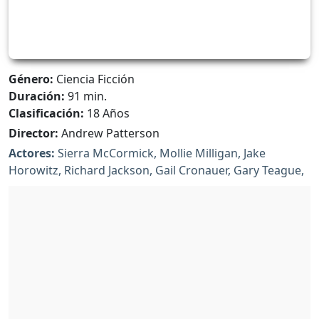
Género:
Ciencia Ficción
Duración:
91 min.
Clasificación:
18 Años
Director:
Andrew Patterson
Actores:
Sierra McCormick, Mollie Milligan, Jake
Horowitz, Richard Jackson, Gail Cronauer, Gary Teague,
Mallorie Rodak, Bruce Davis, Brett Brock, Nicolette
Doke, Brandon Stewart, Jessica Peterson, Pam
Dougherty, Laura Griffin, Antoinette Anders, Rob
Bullock, Shelley Kaehr