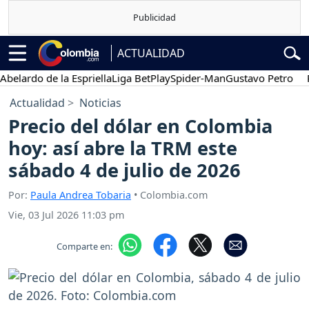
ACTUALIDAD
rdo de la Espriella
Liga BetPlay
Spider-Man
Gustavo Petro
Poses
Actualidad
Noticias
Precio del dólar en Colombia
hoy: así abre la TRM este
sábado 4 de julio de 2026
Por:
Paula Andrea Tobaria
• Colombia.com
Vie, 03 Jul 2026 11:03 pm
Comparte en: