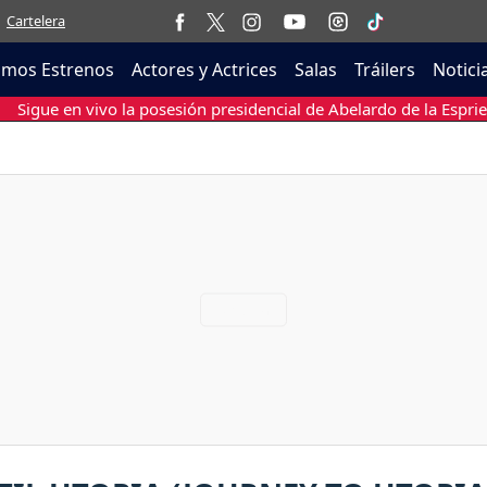
Cartelera
imos Estrenos
Actores y Actrices
Salas
Tráilers
Notici
Sigue en vivo la posesión presidencial de Abelardo de la Esprie