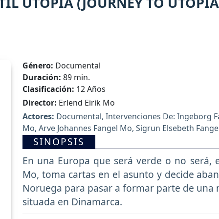
 TIL UTOPIA (JOURNEY TO UTOPIA
Género:
Documental
Duración:
89 min.
Clasificación:
12 Años
Director:
Erlend Eirik Mo
Actores:
Documental, Intervenciones De: Ingeborg Fa
Mo, Arve Johannes Fangel Mo, Sigrun Elsebeth Fange
SINOPSIS
En una Europa que será verde o no será, el 
Mo, toma cartas en el asunto y decide aband
Noruega para pasar a formar parte de una 
situada en Dinamarca.