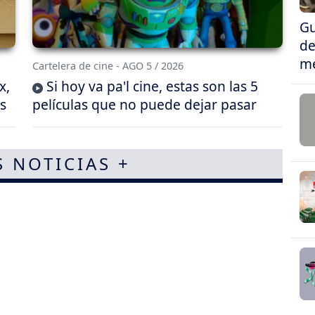
Gu
de
me
Cartelera de cine - AGO 5 / 2026
x,
Si hoy va pa'l cine, estas son las 5
s
películas que no puede dejar pasar
S NOTICIAS +