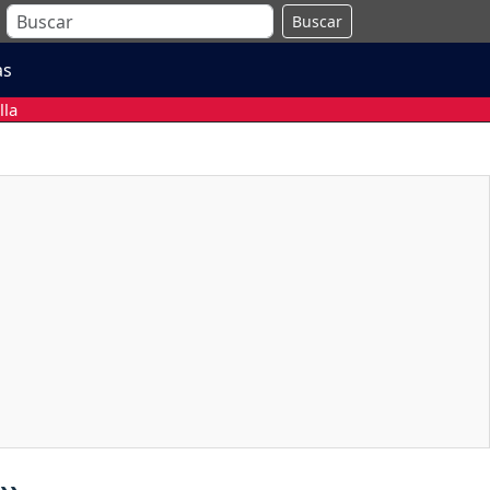
Buscar
as
lla