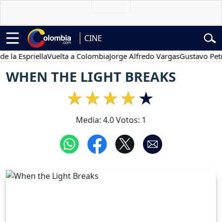
CINE
Espriella
Vuelta a Colombia
Jorge Alfredo Vargas
Gustavo Petro
WHEN THE LIGHT BREAKS
Media:
4.0
Votos:
1