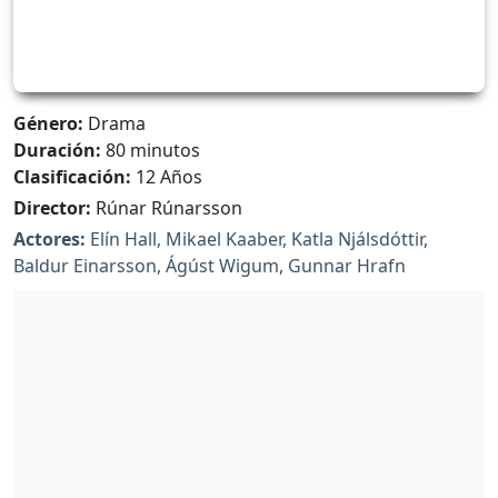
Género:
Drama
Duración:
80 minutos
Clasificación:
12 Años
Director:
Rúnar Rúnarsson
Actores:
Elín Hall, Mikael Kaaber, Katla Njálsdóttir,
Baldur Einarsson, Ágúst Wigum, Gunnar Hrafn
Kristjánsson