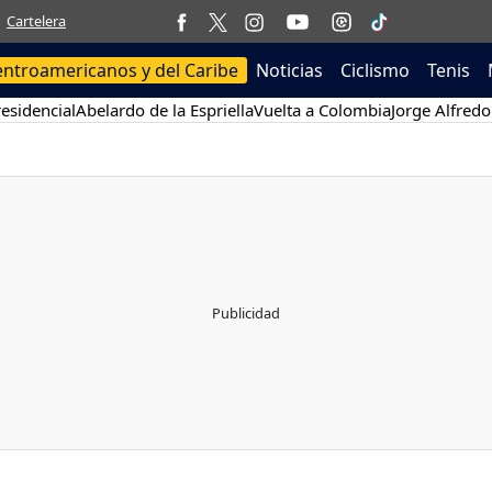
Cartelera
entroamericanos y del Caribe
Noticias
Ciclismo
Tenis
esidencial
Abelardo de la Espriella
Vuelta a Colombia
Jorge Alfredo