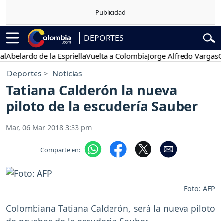
DEPORTES
lardo de la Espriella
Vuelta a Colombia
Jorge Alfredo Vargas
Gustav
Deportes
Noticias
Tatiana Calderón la nueva
piloto de la escudería Sauber
Mar, 06 Mar 2018 3:33 pm
Comparte en:
Foto: AFP
Colombiana Tatiana Calderón, será la nueva piloto
de pruebas de la escudería Sauber