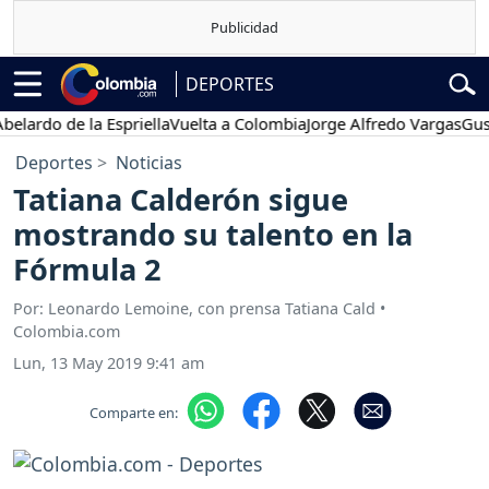
DEPORTES
do de la Espriella
Vuelta a Colombia
Jorge Alfredo Vargas
Gustavo 
Deportes
Noticias
Tatiana Calderón sigue
mostrando su talento en la
Fórmula 2
Por: Leonardo Lemoine, con prensa Tatiana Cald •
Colombia.com
Lun, 13 May 2019 9:41 am
Comparte en: