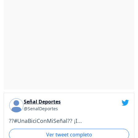
Señal Deportes
@SenalDeportes
??#UnaBiciConMiSeñal?? ¡I...
Ver tweet completo