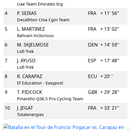
Uae Team Emirates Xrg
4
P. SEIXAS
FRA
+ 11' 56''
Decathlon Cma Cgm Team
5
L. MARTINEZ
FRA
+ 13' 02''
Bahrain Victorious
6
M. SKJELMOSE
DEN
+ 14' 59''
Lidl-Trek
7
J. AYUSO
ESP
+ 17' 48''
Lidl-Trek
8
R. CARAPAZ
ECU
+ 20' '
Ef Education - Easypost
9
T. PIDCOCK
GBR
+ 29' 28''
Pinarello-Q36.5 Pro Cycling Team
10
J. JEGAT
FRA
+ 33' 21''
Totalenergies