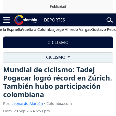
DEPORTES
Espriella
Vuelta a Colombia
Jorge Alfredo Vargas
Gustavo Petro
CICLISMO
CICLISMO
Mundial de ciclismo: Tadej
Pogacar logró récord en Zúrich.
También hubo participación
colombiana
Por:
Leonardo Alarcón
• Colombia.com
Dom, 29 Sep 2024 5:53 pm