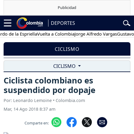
DEPORTES
e la Espriella
Vuelta a Colombia
Jorge Alfredo Vargas
Gustavo Pet
CICLISMO
CICLISMO
Ciclista colombiano es
suspendido por dopaje
Por: Leonardo Lemoine • Colombia.com
Mar, 14 Ago 2018 8:37 am
Comparte en: