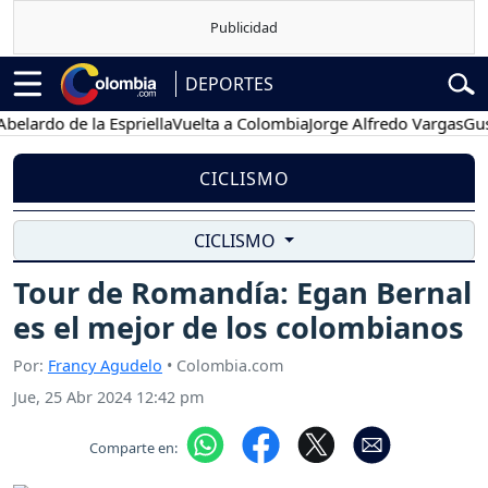
DEPORTES
rdo de la Espriella
Vuelta a Colombia
Jorge Alfredo Vargas
Gustavo
CICLISMO
CICLISMO
Tour de Romandía: Egan Bernal
es el mejor de los colombianos
Por:
Francy Agudelo
• Colombia.com
Jue, 25 Abr 2024 12:42 pm
Comparte en: