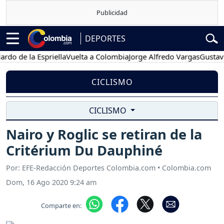
DEPORTES
e la Espriella
Vuelta a Colombia
Jorge Alfredo Vargas
Gustavo Pet
CICLISMO
CICLISMO
Nairo y Roglic se retiran de la
Critérium Du Dauphiné
Por: EFE-Redacción Deportes Colombia.com • Colombia.com
Dom, 16 Ago 2020 9:24 am
Comparte en: