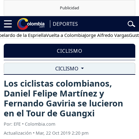
DEPORTES
o de la Espriella
Vuelta a Colombia
Jorge Alfredo Vargas
Gustavo 
CICLISMO
CICLISMO
Los ciclistas colombianos,
Daniel Felipe Martínez y
Fernando Gaviria se lucieron
en el Tour de Guangxi
Por: EFE • Colombia.com
Actualización
•
Mar, 22 Oct 2019 2:20 pm