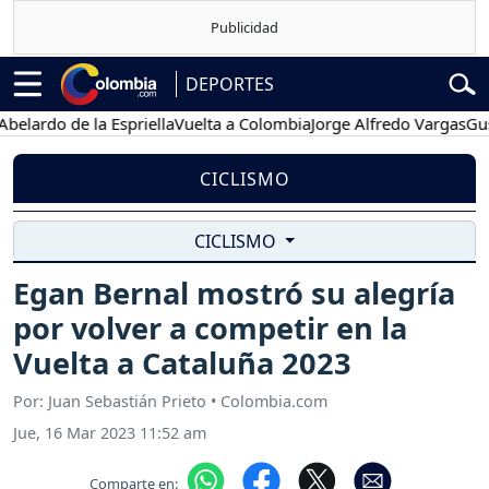
DEPORTES
do de la Espriella
Vuelta a Colombia
Jorge Alfredo Vargas
Gustavo 
CICLISMO
CICLISMO
Egan Bernal mostró su alegría
por volver a competir en la
Vuelta a Cataluña 2023
Por: Juan Sebastián Prieto • Colombia.com
Jue, 16 Mar 2023 11:52 am
Comparte en: