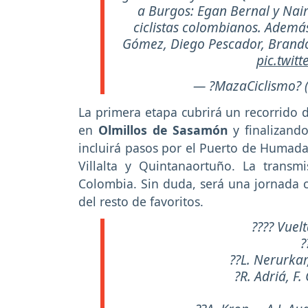
a Burgos: Egan Bernal y Nair
ciclistas colombianos. Ademá
Gómez, Diego Pescador, Brandon
pic.twit
— ?MazaCiclismo?
La primera etapa cubrirá un recorrid
en
Olmillos de Sasamón
y finalizand
incluirá pasos por el Puerto de Humada 
Villalta y Quintanaortuño. La trans
Colombia. Sin duda, será una jornada c
del resto de favoritos.
???? Vuel
?
??L. Nerurkar
?R. Adriá, F.