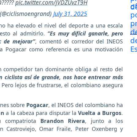
á?????
pic.twitter.com/jVDZUvzT9H
 (@ciclismoengrand)
July 31, 2025
no ha elevado el nivel del deporte a una escala
esto al admitirlo.
“Es muy difícil ganarle, pero
: de mejorar”
, comentó el corredor del INEOS
 a Pogacar como referencia es una motivación
un competidor tan dominante obliga al resto del
 ciclista así de grande, nos hace entrenar más
. Pero lejos de frustrarse, el colombiano asegura
iones sobre
Pogacar
, el INEOS del colombiano ha
an
a la cabeza para disputar la
Vuelta a Burgos
.
u compatriota
Brandon Rivera
, junto a los
n Castroviejo, Omar Fraile, Peter Oxenberg y