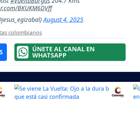
ugust
#VueltaBurgos
204.7 Kms
ter.com/BKUKM6DVff
@jesus_egizabal)
August 4, 2025
stas colombianos
ÚNETE AL CANAL EN
S
WHATSAPP