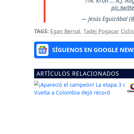
??A. Kron ... A.J. A
pic.twit
— Jesús Eguizábal (
TAGS:
Egan Bernal
,
Tadej Pogacar
,
Cicli
SÍGUENOS EN GOOGLE NEW
ARTÍCULOS RELACIONADOS