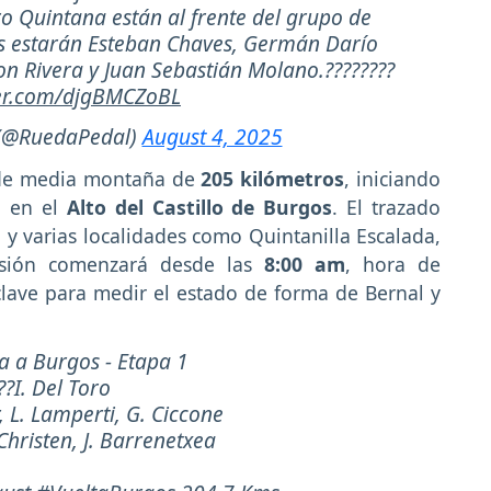
o Quintana están al frente del grupo de
s estarán Esteban Chaves, Germán Darío
 Rivera y Juan Sebastián Molano.????????
ter.com/djgBMCZoBL
 (@RuedaPedal)
August 4, 2025
o de media montaña de
205 kilómetros
, iniciando
o en el
Alto del Castillo de Burgos
. El trazado
y varias localidades como Quintanilla Escalada,
misión comenzará desde las
8:00 am
, hora de
lave para medir el estado de forma de Bernal y
ta a Burgos - Etapa 1
??I. Del Toro
, L. Lamperti, G. Ciccone
 Christen, J. Barrenetxea