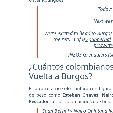
Today
Next we
We're excited to head to Burgos
the return of
@Eganbernal
pic.twit
— INEOS Grenadiers (
¿Cuántos colombianos 
Vuelta a Burgos?
Esta carrera no solo contará con figur
de peso como
Esteban Chaves, Nai
Pescador
, todos colombianos que bus
Egan Bernal y Nairo Quintana lid