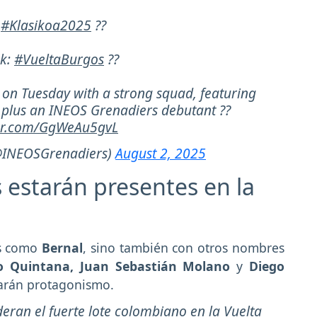
:
#Klasikoa2025
??
ek:
#VueltaBurgos
??
 on Tuesday with a strong squad, featuring
, plus an INEOS Grenadiers debutant ??
ter.com/GgWeAu5gvL
@INEOSGrenadiers)
August 2, 2025
estarán presentes en la
as como
Bernal
, sino también con otros nombres
ro Quintana, Juan Sebastián Molano
y
Diego
carán protagonismo.
eran el fuerte lote colombiano en la Vuelta