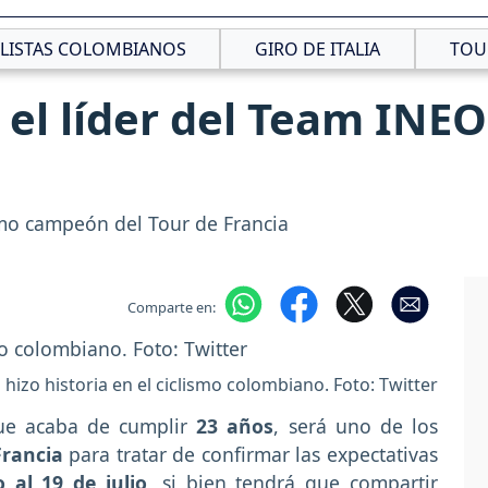
CLISTAS COLOMBIANOS
GIRO DE ITALIA
TOU
 el líder del Team INEO
omo campeón del Tour de Francia
Comparte en:
hizo historia en el ciclismo colombiano. Foto: Twitter
ue acaba de cumplir
23 años
, será uno de los
Francia
para tratar de confirmar las expectativas
o al 19 de julio
, si bien tendrá que compartir