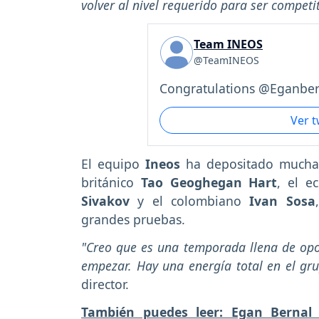
volver al nivel requerido para ser competi
Team INEOS
@TeamINEOS
Congratulations @Eganber
Ver 
El equipo
Ineos
ha depositado muchas
británico
Tao Geoghegan Hart
, el e
Sivakov
y el colombiano
Ivan Sosa
grandes pruebas.
"Creo que es una temporada llena de opo
empezar. Hay una energía total en el gr
director.
También puedes leer: Egan Bernal 