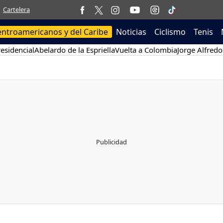
Cartelera
entroamericanos y del Caribe
Noticias
Ciclismo
Tenis
esidencial
Abelardo de la Espriella
Vuelta a Colombia
Jorge Alfredo