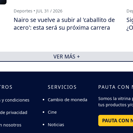
Deportes • JUL 31 / 2026
Dep
Nairo se vuelve a subir al 'caballito de
Si
acero': esta será su próxima carrera
¿O
VER MÁS +
TROS
SERVICIOS
PAUTA CON
Somos la vitrina 
Cambio de moneda
 y condiciones
tus productos y/o
Cine
 de privacidad
PAUTA CON 
Noticias
n nosotros