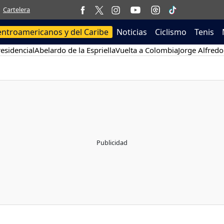
Cartelera
entroamericanos y del Caribe
Noticias
Ciclismo
Tenis
esidencial
Abelardo de la Espriella
Vuelta a Colombia
Jorge Alfredo