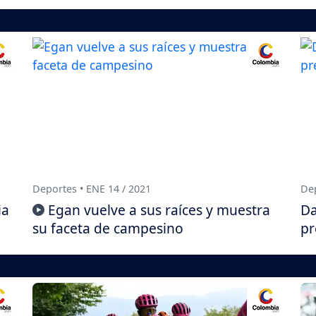
Deportes • ENE 14 / 2021
Dep
ia
Egan vuelve a sus raíces y muestra
Da
su faceta de campesino
pr