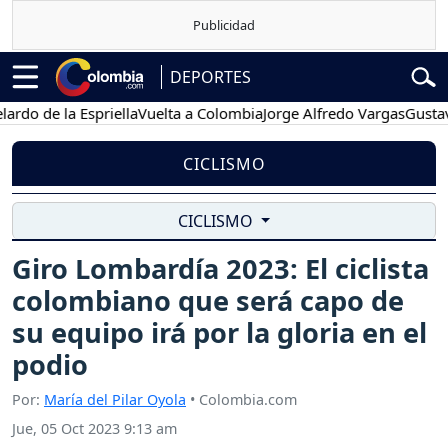
DEPORTES
de la Espriella
Vuelta a Colombia
Jorge Alfredo Vargas
Gustavo Pe
CICLISMO
CICLISMO
Giro Lombardía 2023: El ciclista
colombiano que será capo de
su equipo irá por la gloria en el
podio
Por:
María del Pilar Oyola
• Colombia.com
Jue, 05 Oct 2023 9:13 am