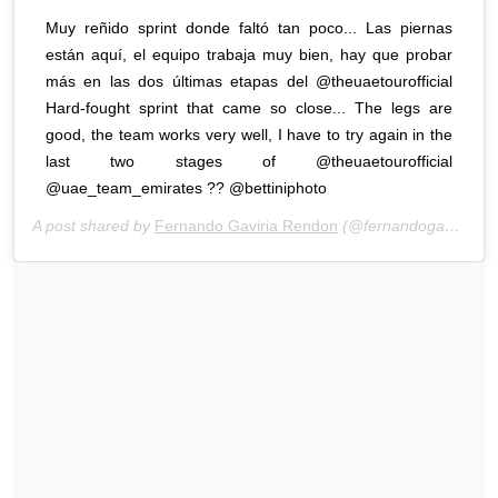
Muy reñido sprint donde faltó tan poco... Las piernas
están aquí, el equipo trabaja muy bien, hay que probar
más en las dos últimas etapas del @theuaetourofficial
Hard-fought sprint that came so close... The legs are
good, the team works very well, I have to try again in the
last two stages of @theuaetourofficial
@uae_team_emirates ?? @bettiniphoto
A post shared by
Fernando Gaviria Rendon
(@fernandogaviriarendon) on