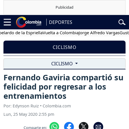
DEPORTES
do de la Espriella
Vuelta a Colombia
Jorge Alfredo Vargas
Gustavo 
CICLISMO
CICLISMO
Fernando Gaviria compartió su
felicidad por regresar a los
entrenamientos
Por: Edynson Ruiz • Colombia.com
Lun, 25 May 2020 2:55 pm
Comparte en: