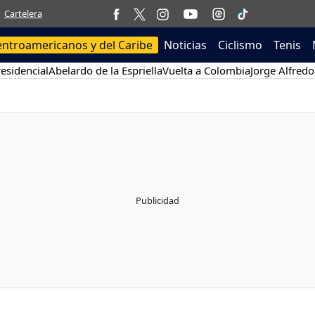
Cartelera
entroamericanos y del Caribe
Noticias
Ciclismo
Tenis
esidencial
Abelardo de la Espriella
Vuelta a Colombia
Jorge Alfredo