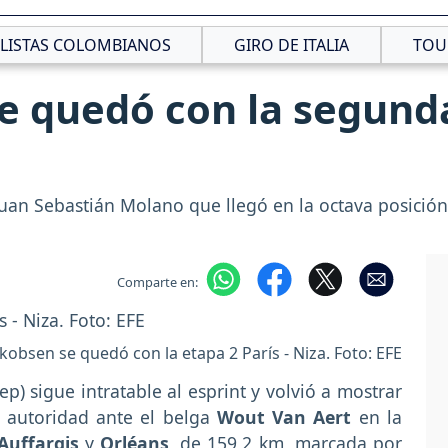
CLISTAS COLOMBIANOS
GIRO DE ITALIA
TOU
e quedó con la segunda
Juan Sebastián Molano que llegó en la octava posición
Comparte en:
akobsen se quedó con la etapa 2 París - Niza. Foto: EFE
ep) sigue intratable al esprint y volvió a mostrar
 autoridad ante el belga
Wout Van Aert
en la
Auffargis
y
Orléans
, de 159,2 km, marcada por