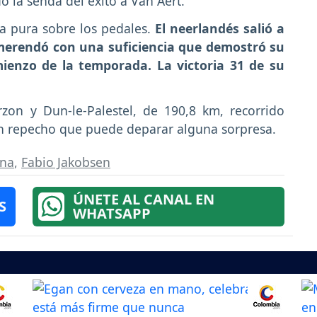
 la senda del éxito a Van Aert.
ia pura sobre los pedales.
El neerlandés salió a
 merendó con una suficiencia que demostró su
mienzo de la temporada. La victoria 31 de su
zon y Dun-le-Palestel, de 190,8 km, recorrido
en repecho que puede deparar alguna sorpresa.
ana
,
Fabio Jakobsen
ÚNETE AL CANAL EN
S
WHATSAPP