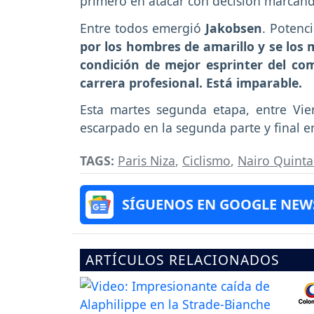
primero en atacar con decisión marcando
Entre todos emergió
Jakobsen
. Potenc
por los hombres de amarillo y se los
condición de mejor esprinter del co
carrera profesional. Está imparable.
Esta martes segunda etapa, entre Vier
escarpado en la segunda parte y final 
TAGS:
Paris Niza
,
Ciclismo
,
Nairo Quint
SÍGUENOS EN GOOGLE NEW
ARTÍCULOS RELACIONADOS