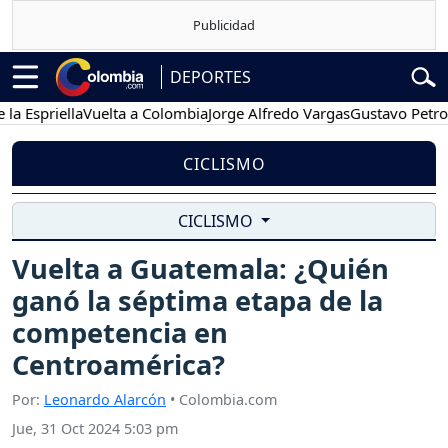
DEPORTES
priella
Vuelta a Colombia
Jorge Alfredo Vargas
Gustavo Petro
Po
CICLISMO
CICLISMO
Vuelta a Guatemala: ¿Quién
ganó la séptima etapa de la
competencia en
Centroamérica?
Por:
Leonardo Alarcón
• Colombia.com
Jue, 31 Oct 2024 5:03 pm