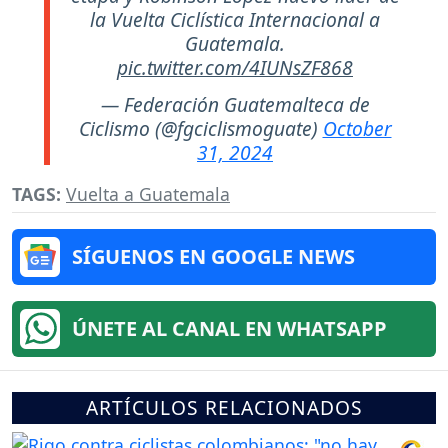
la Vuelta Ciclística Internacional a
Guatemala.
pic.twitter.com/4IUNsZF868
— Federación Guatemalteca de
Ciclismo (@fgciclismoguate)
October
31, 2024
TAGS:
Vuelta a Guatemala
SÍGUENOS EN GOOGLE NEWS
ÚNETE AL CANAL EN WHATSAPP
ARTÍCULOS RELACIONADOS