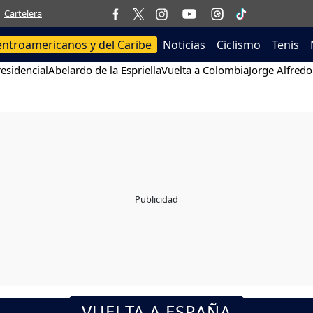
Cartelera
entroamericanos y del Caribe
Noticias
Ciclismo
Tenis
esidencial
Abelardo de la Espriella
Vuelta a Colombia
Jorge Alfredo
VUELTA A ESPAÑA