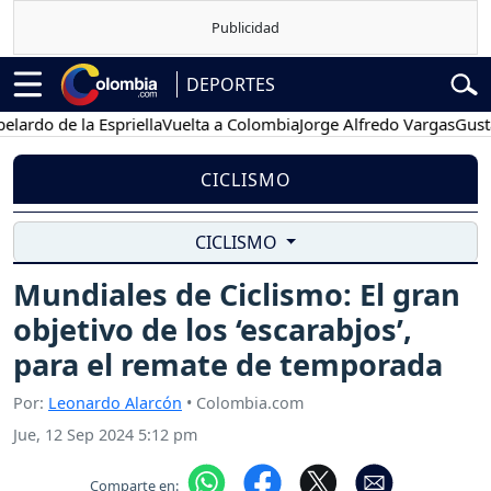
DEPORTES
 de la Espriella
Vuelta a Colombia
Jorge Alfredo Vargas
Gustavo P
CICLISMO
CICLISMO
Mundiales de Ciclismo: El gran
objetivo de los ‘escarabjos’,
para el remate de temporada
Por:
Leonardo Alarcón
• Colombia.com
Jue, 12 Sep 2024 5:12 pm
Comparte en: