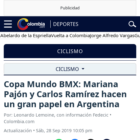
DEPORTES
ardo de la Espriella
Vuelta a Colombia
Jorge Alfredo Vargas
Gustav
CICLISMO
CICLISMO
Copa Mundo BMX: Mariana
Pajón y Carlos Ramírez hacen
un gran papel en Argentina
Por: Leonardo Lemoine, con información Fedecic •
Colombia.com
Actualización
•
Sáb, 28 Sep 2019 10:05 pm