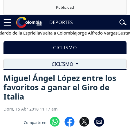
DEPORTES
de la Espriella
Vuelta a Colombia
Jorge Alfredo Vargas
Gustavo Pet
CICLISMO
CICLISMO
Miguel Ángel López entre los
favoritos a ganar el Giro de
Italia
Dom, 15 Abr 2018 11:17 am
Comparte en: