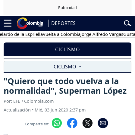
DEPORTES
 de la Espriella
Vuelta a Colombia
Jorge Alfredo Vargas
Gustavo P
CICLISMO
CICLISMO
"Quiero que todo vuelva a la
normalidad", Superman López
Por: EFE • Colombia.com
Actualización
•
Mié, 03 Jun 2020 2:37 pm
Comparte en: