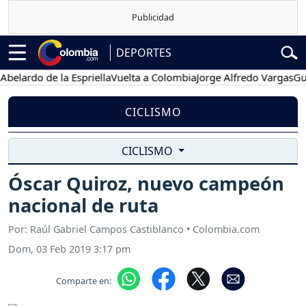
DEPORTES
rdo de la Espriella
Vuelta a Colombia
Jorge Alfredo Vargas
Gustav
CICLISMO
CICLISMO
Óscar Quiroz, nuevo campeón
nacional de ruta
Por: Raúl Gabriel Campos Castiblanco • Colombia.com
Dom, 03 Feb 2019 3:17 pm
Comparte en: