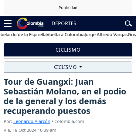
DEPORTES
o de la Espriella
Vuelta a Colombia
Jorge Alfredo Vargas
Gustavo 
CICLISMO
CICLISMO
Tour de Guangxi: Juan
Sebastián Molano, en el podio
de la general y los demás
recuperando puestos
Por:
Leonardo Alarcón
• Colombia.com
Vie, 18 Oct 2024 10:39 am