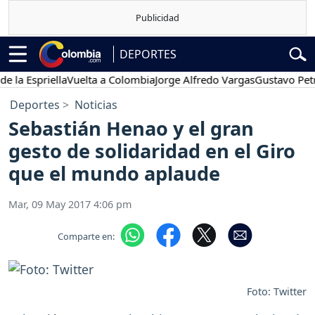
DEPORTES
Espriella
Vuelta a Colombia
Jorge Alfredo Vargas
Gustavo Petro
Deportes
Noticias
Sebastián Henao y el gran
gesto de solidaridad en el Giro
que el mundo aplaude
Mar, 09 May 2017 4:06 pm
Comparte en:
Foto: Twitter