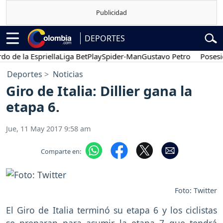
DEPORTES
 la Espriella
Liga BetPlay
Spider-Man
Gustavo Petro
Posesión pr
Deportes
Noticias
Giro de Italia: Dillier gana la
etapa 6.
Jue, 11 May 2017 9:58 am
Comparte en:
Foto: Twitter
El Giro de Italia terminó su etapa 6 y los ciclistas
se preparan para asumir la etapa 7 que tendrá